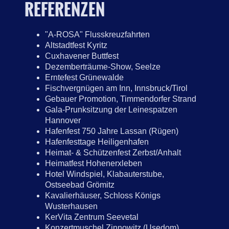
REFERENZEN
"A-ROSA" Flusskreuzfahrten
Altstadtfest Kyritz
Cuxhavener Buttfest
Dezemberträume-Show, Seelze
Erntefest Grünewalde
Fischvergnügen am Inn, Innsbruck/Tirol
Gebauer Promotion, Timmendorfer Strand
Gala-Prunksitzung der Leinespatzen
Hannover
Hafenfest 750 Jahre Lassan (Rügen)
Hafenfesttage Heiligenhafen
Heimat- & Schützenfest Zerbst/Anhalt
Heimatfest Hohenerxleben
Hotel Windspiel, Klabauterstube,
Ostseebad Grömitz
Kavalierhäuser, Schloss Königs
Wusterhausen
KerVita Zentrum Seevetal
Konzertmuschel Zinnowitz (Usedom)