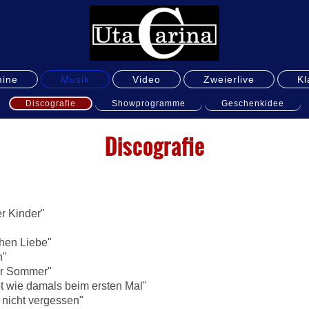
mine
Musik
Video
Zweierlive
Kl
Discografie
Showprogramme
Geschenkidee
Discografie
r Kinder"
hen Liebe"
n"
er Sommer"
bt wie damals beim ersten Mal"
 nicht vergessen"