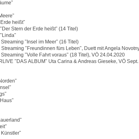
räume"
 Meere"
Erde heißt"
er Stern der Erde heißt" (14 Titel)
"Linda"
treaming "Insel im Meer" (16 Titel)
Streaming "Freundinnen fürs Leben", Duett mit Angela Novotn
treaming "Volle Fahrt voraus" (18 Titel), VÖ 24.04.2020
LIVE "DAS ALBUM" Uta Carina & Andreas Gieseke, VÖ Sept.
 Norden"
nsel"
gs"
 Haus"
auerland"
eit"
 Künstler"